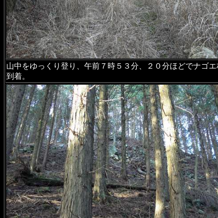
山中をゆっくり登り、午前７時５３分、２０分ほどでナゴエ
到着。