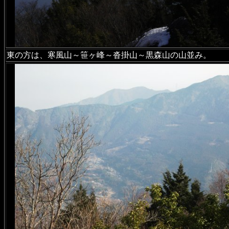
東の方は、寒風山～笹ヶ峰～沓掛山～黒森山の山並み。