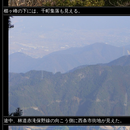
櫛ヶ峰の下には、千町集落も見える。
途中、林道赤滝保野線の向こう側に西条市街地が見えた。