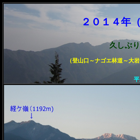
２０１４年
久しぶり
（登山口
～ナゴエ林道～大岩
平